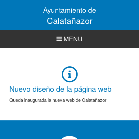
Pasar
Ayuntamiento de
al
contenido
Calatañazor
principal
MENU
Nuevo diseño de la página web
Queda inaugurada la nueva web de Calatañazor