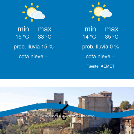
min
max
min
max
15 ºC
33 ºC
14 ºC
35 ºC
prob. lluvia 15 %
prob. lluvia 0 %
cota nieve --
cota nieve --
Fuente:
AEMET
Bienvenidos a la web de Calatañazor