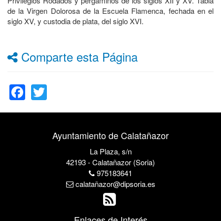
Privilegios Rodados y pergaminos de los siglos XII y XV. Tabla
de la Virgen Dolorosa de la Escuela Flamenca, fechada en el
siglo XV, y custodia de plata, del siglo XVI.
Comparte esta Página
Facebook
Twitter
Ayuntamiento de Calatañazor
La Plaza, s/n
42193 - Calatañazor (Soria)
975183641
calatañazor@dipsoria.es
Enlaces de Interés