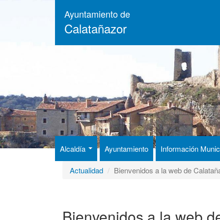
Pasar
Ayuntamiento de
al
Calatañazor
contenido
principal
Alcaldía
Ayuntamiento
Información Munic
Actualidad
Bienvenidos a la web de Calatañ
Bienvenidos a la web d