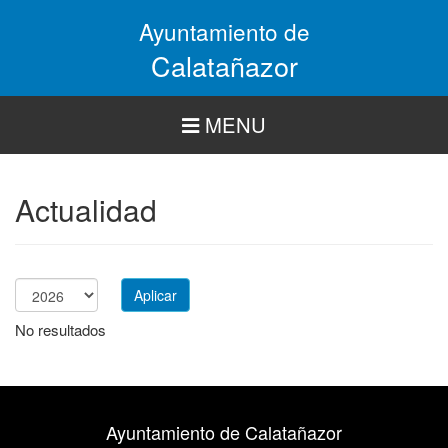
Pasar
Ayuntamiento de
al
contenido
Calatañazor
principal
MENU
Actualidad
Aplicar
Año
No resultados
Ayuntamiento de Calatañazor