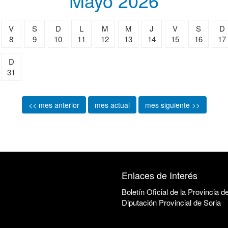
Mayo 2026
V
S
D
L
M
M
J
V
S
D
8
9
10
11
12
13
14
15
16
17
D
31
<< mes anterior
mes actual
mes siguiente >>
Enlaces de Interés
Boletín Oficial de la Provincia d
Diputación Provincial de Soria