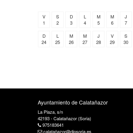
V
S
D
L
M
M
J
1
2
3
4
5
6
7
D
L
M
M
J
V
S
24
25
26
27
28
29
30
Ayuntamiento de Calatañazor
La Plaza, s/n
42193 - Calatañazor (Soria)
975183641
calatañazor@dipsoria.es