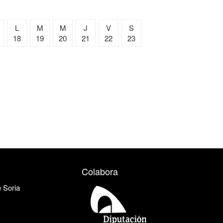
L
M
M
J
V
S
18
19
20
21
22
23
Colabora
e Soria